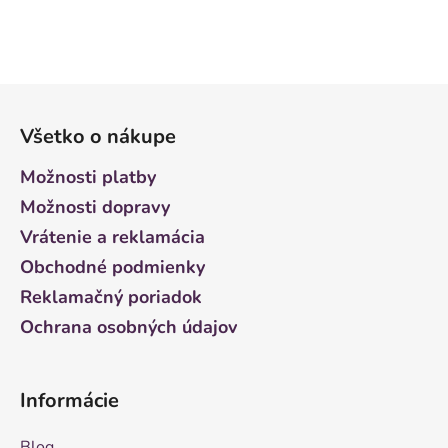
Z
á
Všetko o nákupe
p
ä
Možnosti platby
t
Možnosti dopravy
i
Vrátenie a reklamácia
e
Obchodné podmienky
Reklamačný poriadok
Ochrana osobných údajov
Informácie
Blog