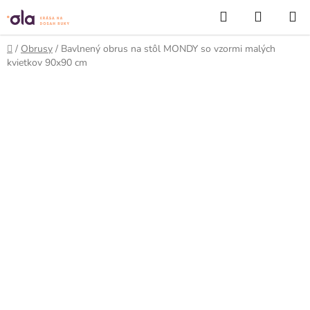
Prejsť
Hľadať
NÁKUP
na
KOŠÍK
obsah
Domov
/
Obrusy
/
Bavlnený obrus na stôl MONDY so vzormi malých
kvietkov 90x90 cm