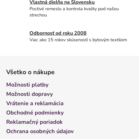
Vlastná dielňa na Slovensku
Poctivé remeslo a kontrola kvality pod našou
strechou
Odbornosť od roku 2008
Viac ako 15 rokov skúseností s bytovým textilom
Z
á
Všetko o nákupe
p
ä
Možnosti platby
t
Možnosti dopravy
i
Vrátenie a reklamácia
e
Obchodné podmienky
Reklamačný poriadok
Ochrana osobných údajov