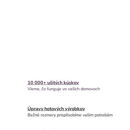
10 000+ ušitých kúskov
Vieme, čo funguje vo vašich domovoch
Úpravy hotových výrobkov
Bežné rozmery prispôsobíme vašim potrebám