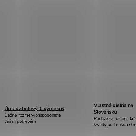
Vlastná dielňa na
Úpravy hotových výrobkov
Slovensku
Bežné rozmery prispôsobíme
Poctivé remeslo a kon
vašim potrebám
kvality pod našou str