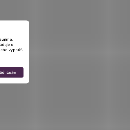
aujíma.
údaje o
lebo vypnúť.
Súhlasím