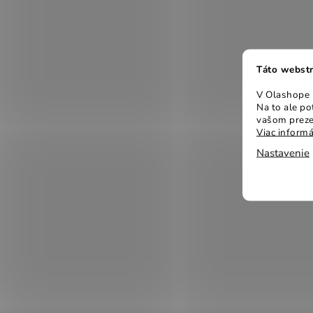
Táto webstr
V Olashope r
Na to ale p
vašom preze
Viac informá
Nastavenie