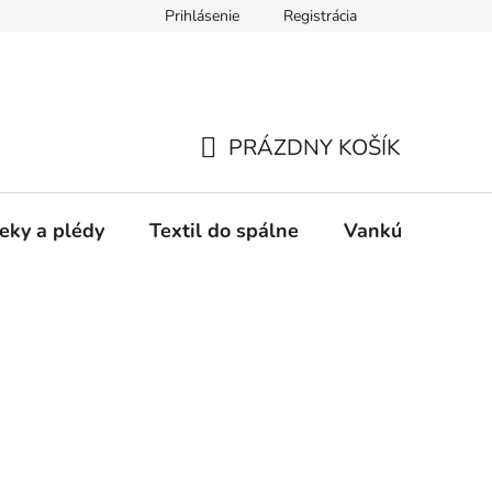
Prihlásenie
Registrácia
PRÁZDNY KOŠÍK
NÁKUPNÝ
KOŠÍK
eky a plédy
Textil do spálne
Vankúše a pods