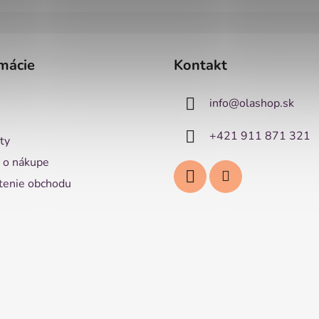
mácie
Kontakt
info
@
olashop.sk
+421 911 871 321
ty
 o nákupe
enie obchodu