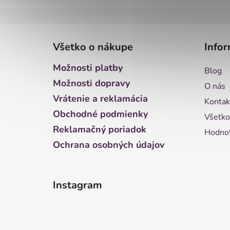
Z
á
Všetko o nákupe
Infor
p
ä
Možnosti platby
Blog
t
Možnosti dopravy
O nás
i
Vrátenie a reklamácia
Kontak
e
Obchodné podmienky
Všetko
Reklamačný poriadok
Hodnot
Ochrana osobných údajov
Instagram