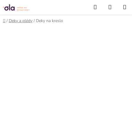
Prejsť
Hľadať
NÁKUP
na
KOŠÍK
obsah
Domov
/
Deky a plédy
/
Deky na kreslo