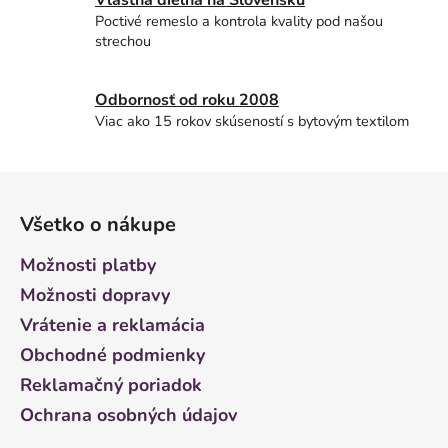
Poctivé remeslo a kontrola kvality pod našou
strechou
Odbornosť od roku 2008
Viac ako 15 rokov skúseností s bytovým textilom
Z
á
Všetko o nákupe
p
ä
Možnosti platby
t
Možnosti dopravy
i
Vrátenie a reklamácia
e
Obchodné podmienky
Reklamačný poriadok
Ochrana osobných údajov