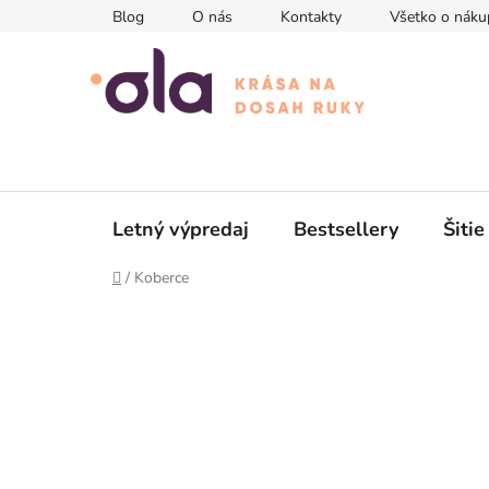
Prejsť
Blog
O nás
Kontakty
Všetko o náku
na
obsah
Letný výpredaj
Bestsellery
Šitie
Domov
/
Koberce