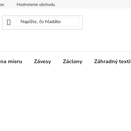
pe
Hodnotenie obchodu
 na mieru
Závesy
Záclony
Záhradný texti