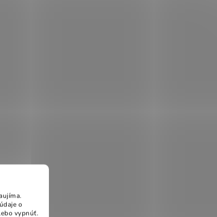
aujíma.
údaje o
lebo vypnúť.