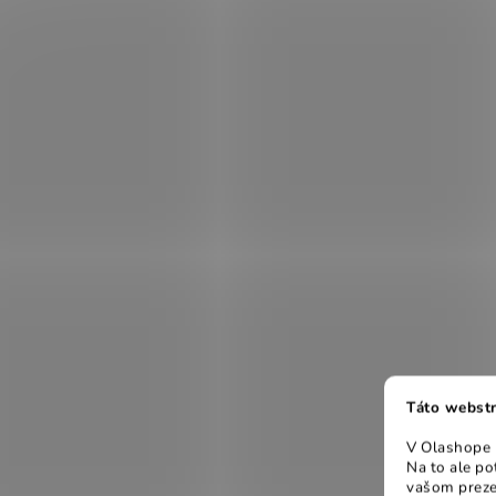
Táto webstr
V Olashope r
Na to ale p
vašom preze