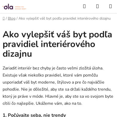
Prejsť
Hľadať
NÁKUP
na
KOŠÍK
obsah
Domov
/
Blog
/
Ako vylepšiť váš byt podľa pravidiel interiérového dizajnu
Ako vylepšiť váš byt podľa
pravidiel interiérového
dizajnu
Zariadiť interiér bez chyby je často veľmi zložitá úloha.
Existuje však niekoľko pravidiel, ktoré vám pomôžu
usporiadať váš byt moderne, štýlovo a pre čo najväčšie
pohodlie. Nie je dôležité, aby ste sa držali každého trendu,
ktorý je práve v móde. Hlavné je, aby ste sa vo svojom byte
cítili čo najlepšie. Ukážeme vám, ako na to.
1. Počúvajte seba, nie trendy