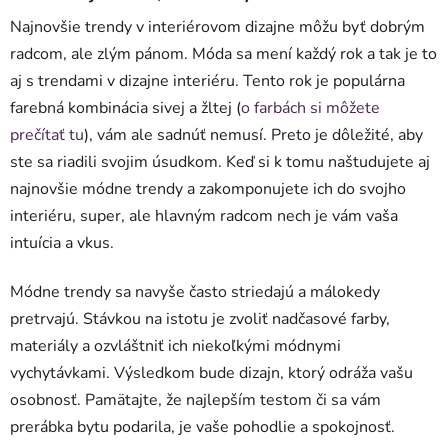
Najnovšie trendy v interiérovom dizajne môžu byť dobrým
radcom, ale zlým pánom. Móda sa mení každý rok a tak je to
aj s trendami v dizajne interiéru. Tento rok je populárna
farebná kombinácia sivej a žltej (
o farbách si môžete
prečítať tu
), vám ale sadnúť nemusí. Preto je dôležité, aby
ste sa riadili svojim úsudkom. Keď si k tomu naštudujete aj
najnovšie módne trendy a zakomponujete ich do svojho
interiéru, super, ale hlavným radcom nech je vám vaša
intuícia a vkus.
Módne trendy sa navyše často striedajú a málokedy
pretrvajú. Stávkou na istotu je zvoliť nadčasové farby,
materiály a ozvláštniť ich niekoľkými módnymi
vychytávkami. Výsledkom bude dizajn, ktorý odráža vašu
osobnosť. Pamätajte, že najlepším testom či sa vám
prerábka bytu podarila, je vaše pohodlie a spokojnosť.