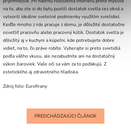
príjemnejšie. Pri návrhu rozloženia interiéru preto myslite
na to, aby ste si do bytu pustili dostatok svetla cez okná a
vytvorili ideálne svetelné podmienky využitím svietidiel.
Keďže mnoho z nás pracuje z domu, je dôležité dostatočne
osvetliť pracovňu alebo pracovný kútik. Dostatok svetla je
dôležitý aj v kuchyni a kúpeľni, kde potrebujete dobre
vidieť, na to, čo práve robíte. Vyberajte si preto svietidlá
podľa vášho vkusu, ale nezabudnite ani na dostatočný
výkon žiaroviek. Vaše oči sa vám za to poďakujú. Z
estetického aj zdravotného hľadiska.
Zdroj foto: Eurofirany
PREDCHÁDZAJÚCI ČLÁNOK