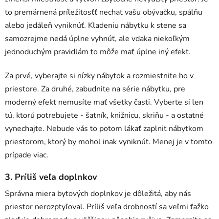
to premárnená príležitosťť nechať vašu obývačku, spálňu
alebo jedáleň vyniknúť. Kladeniu nábytku k stene sa
samozrejme nedá úplne vyhnúť, ale vďaka niekoľkým
jednoduchým pravidlám to môže mať úplne iný efekt.
Za prvé, vyberajte si nízky nábytok a rozmiestnite ho v
priestore. Za druhé, zabudnite na série nábytku, pre
moderný efekt nemusíte mať všetky časti. Vyberte si len
tú, ktorú potrebujete - šatník, knižnicu, skriňu - a ostatné
vynechajte. Nebude vás to potom lákať zaplniť nábytkom
priestorom, ktorý by mohol inak vyniknúť. Menej je v tomto
prípade viac.
3. Príliš veľa doplnkov
Správna miera bytových doplnkov je dôležitá, aby nás
priestor nerozptyľoval. Príliš veľa drobností sa veľmi ťažko