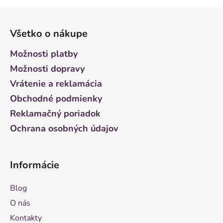
Z
á
Všetko o nákupe
p
ä
Možnosti platby
t
Možnosti dopravy
i
Vrátenie a reklamácia
e
Obchodné podmienky
Reklamačný poriadok
Ochrana osobných údajov
Informácie
Blog
O nás
Kontakty