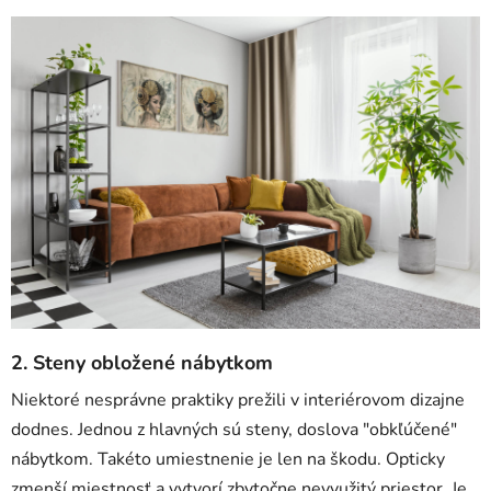
2. Steny obložené nábytkom
Niektoré nesprávne praktiky prežili v interiérovom dizajne
dodnes. Jednou z hlavných sú steny, doslova "obkľúčené"
nábytkom. Takéto umiestnenie je len na škodu. Opticky
zmenší miestnosť a vytvorí zbytočne nevyužitý priestor. Je