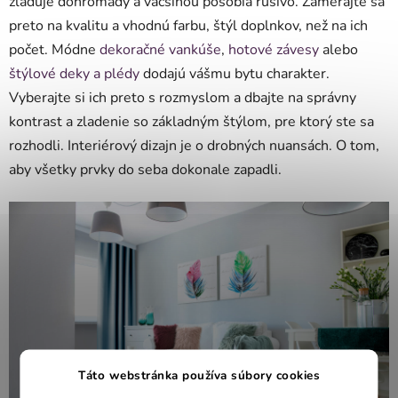
zlaďuje dohromady a väčšinou pôsobia rušivo. Zamerajte sa
preto na kvalitu a vhodnú farbu, štýl doplnkov, než na ich
počet. Módne
dekoračné vankúše
,
hotové závesy
alebo
štýlové deky a plédy
dodajú vášmu bytu charakter.
Vyberajte si ich preto s rozmyslom a dbajte na správny
kontrast a zladenie so základným štýlom, pre ktorý ste sa
rozhodli. Interiérový dizajn je o drobných nuansách. O tom,
aby všetky prvky do seba dokonale zapadli.
Táto webstránka používa súbory cookies