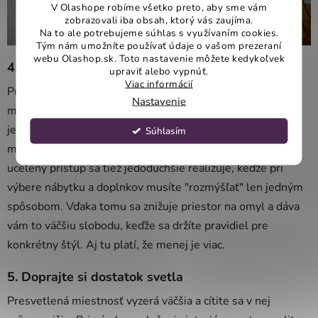
V Olashope robíme všetko preto, aby sme vám
zobrazovali iba obsah, ktorý vás zaujíma.
Na to ale potrebujeme súhlas s využívaním cookies.
Tým nám umožníte používať údaje o vašom prezeraní
webu Olashop.sk. Toto nastavenie môžete kedykoľvek
4. Menej štýlov je viac
upraviť alebo vypnúť.
Viac informácií
Pustiť sa do viacerých štýlov pri redizajne rôznych
Nastavenie
miestnosti väčšinou nedopadne dobre. Ideálne je držať sa
jedného v celom byte. Udržíte si tak harmóniu a prechod
Súhlasím
medzi viacerými štýlmi vás nebude vyrušovať. Takýto
ucelený prístup sa tiež jedoduchšie realizuje, keďže pri
výbere nábytku a doplnkov musíte "rozmýšľať" len jedným
spôsobom. Vďaka tomu sa znižuje priestor na omyl a dáva
vám to väčšiu slobodu, keďže sa držíte pravidiel pre
konkrétny štýl. Aj tu platí, že menej je viac.
5. Doprajte si dostatok svetla
Presvetlená miestnosť vyzerá väčšia a cítite sa v nej