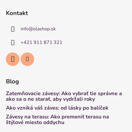
Kontakt
info
@
olashop.sk
+421 911 871 321
Blog
Zatemňovacie závesy: Ako vybrať tie správne a
ako sa o ne starať, aby vydržali roky
Ako vzniká váš záves: od lásky po balíček
Závesy na terasu: Ako premeniť terasu na
štýlové miesto oddychu