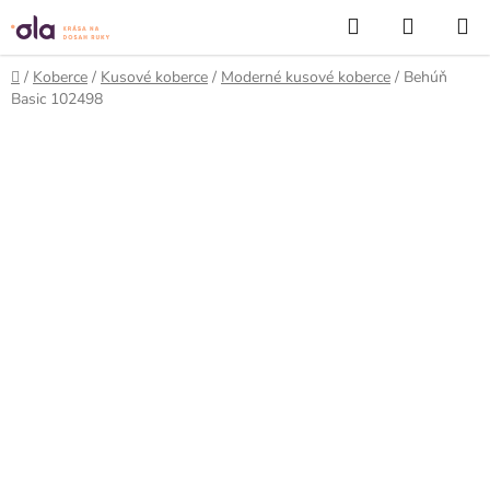
Prejsť
Hľadať
NÁKUP
na
KOŠÍK
obsah
Domov
/
Koberce
/
Kusové koberce
/
Moderné kusové koberce
/
Behúň
Basic 102498