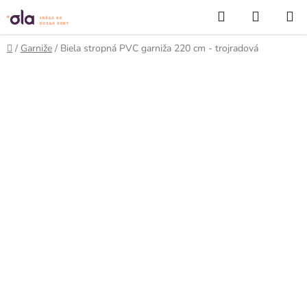
Prejsť
Hľadať
NÁKUP
na
KOŠÍK
obsah
Domov
/
Garniže
/
Biela stropná PVC garniža 220 cm - trojradová