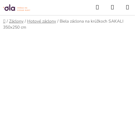
Prejsť
Hľadať
NÁKUP
na
KOŠÍK
obsah
Domov
/
Záclony
/
Hotové záclony
/
Biela záclona na krúžkoch SAKALI
350x250 cm