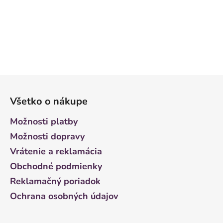
Z
á
Všetko o nákupe
p
ä
Možnosti platby
t
Možnosti dopravy
i
Vrátenie a reklamácia
e
Obchodné podmienky
Reklamačný poriadok
Ochrana osobných údajov