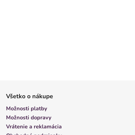
Z
á
Všetko o nákupe
p
ä
Možnosti platby
t
Možnosti dopravy
i
Vrátenie a reklamácia
e