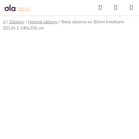
Prejsť
Hľadať
NÁKUP
na
KOŠÍK
obsah
Domov
/
Záclony
/
Hotové záclony
/
Biela záclona so žltými kvietkami
SELIN 2 140x250 cm