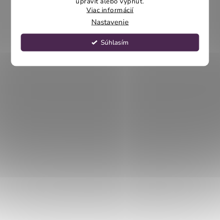
upraviť alebo vypnúť.
Viac informácií
Nastavenie
Súhlasím