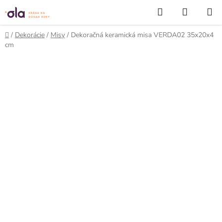
Prejsť
Hľadať
NÁKUP
na
KOŠÍK
obsah
Domov
/
Dekorácie
/
Misy
/
Dekoračná keramická misa VERDA02 35x20x4
cm