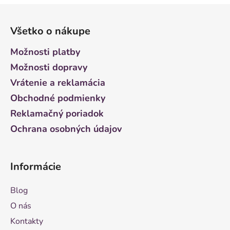
Z
á
Všetko o nákupe
p
ä
Možnosti platby
t
Možnosti dopravy
i
Vrátenie a reklamácia
e
Obchodné podmienky
Reklamačný poriadok
Ochrana osobných údajov
Informácie
Blog
O nás
Kontakty