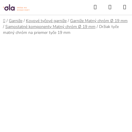
Prejsť
Hľadať
NÁKUP
na
KOŠÍK
obsah
Domov
/
Garniže
/
Kovové tyčové garniže
/
Garniže Matný chróm Ø 19 mm
/
Samostatné komponenty Matný chróm Ø 19 mm
/
Držiak tyče
matný chróm na priemer tyče 19 mm