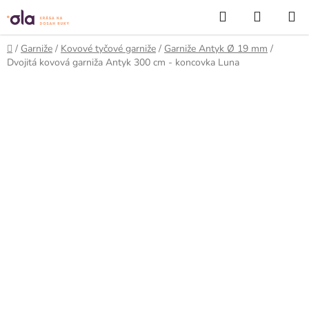
Prejsť
Hľadať
NÁKUP
na
KOŠÍK
obsah
Domov
/
Garniže
/
Kovové tyčové garniže
/
Garniže Antyk Ø 19 mm
/
Dvojitá kovová garniža Antyk 300 cm - koncovka Luna