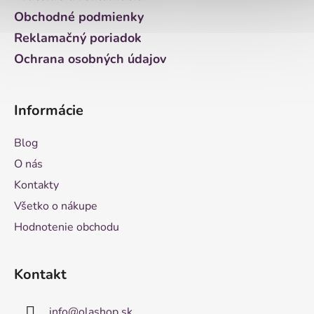
e
Obchodné podmienky
Reklamačný poriadok
Ochrana osobných údajov
Informácie
Blog
O nás
Kontakty
Všetko o nákupe
Hodnotenie obchodu
Kontakt
info
@
olashop.sk