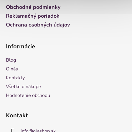
e
Obchodné podmienky
Reklamačný poriadok
Ochrana osobných údajov
Informácie
Blog
O nás
Kontakty
Všetko o nákupe
Hodnotenie obchodu
Kontakt
info
@
olashop.sk