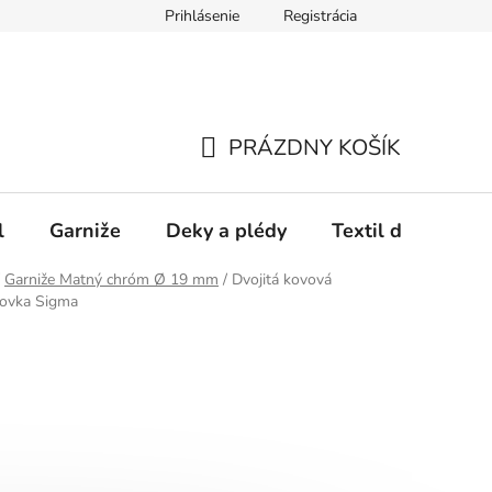
Prihlásenie
Registrácia
PRÁZDNY KOŠÍK
NÁKUPNÝ
KOŠÍK
l
Garniže
Deky a plédy
Textil do spálne
Garniže Matný chróm Ø 19 mm
/
Dvojitá kovová
covka Sigma