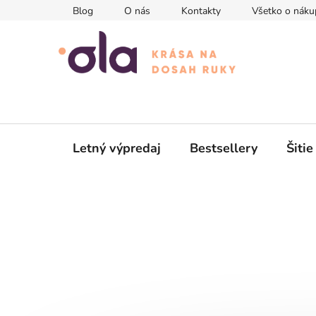
Prejsť
Blog
O nás
Kontakty
Všetko o náku
na
obsah
Letný výpredaj
Bestsellery
Šitie