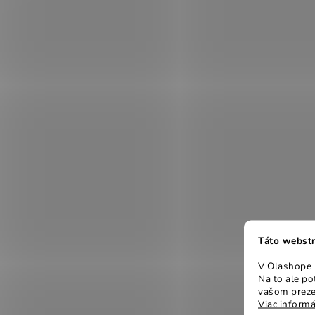
Táto webstr
V Olashope r
Na to ale p
vašom preze
Viac informá