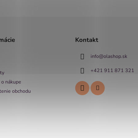
mácie
Kontakt
info
@
olashop.sk
+421 911 871 321
ty
 o nákupe
enie obchodu