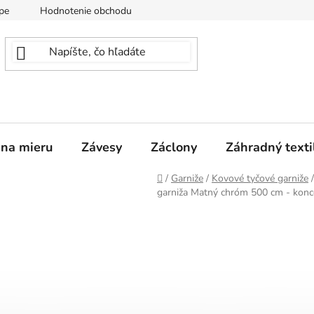
pe
Hodnotenie obchodu
 na mieru
Závesy
Záclony
Záhradný texti
Domov
/
Garniže
/
Kovové tyčové garniže
/
garniža Matný chróm 500 cm - kon