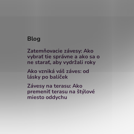
Blog
Zatemňovacie závesy: Ako
vybrať tie správne a ako sa o
ne starať, aby vydržali roky
Ako vzniká váš záves: od
lásky po balíček
Závesy na terasu: Ako
premeniť terasu na štýlové
miesto oddychu