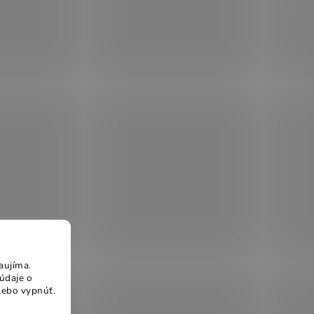
aujíma.
údaje o
lebo vypnúť.