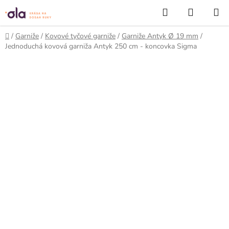
Prejsť
Hľadať
NÁKUP
na
KOŠÍK
obsah
Domov
/
Garniže
/
Kovové tyčové garniže
/
Garniže Antyk Ø 19 mm
/
Jednoduchá kovová garniža Antyk 250 cm - koncovka Sigma