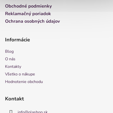
e
Obchodné podmienky
Reklamačný poriadok
Ochrana osobných údajov
Informácie
Blog
O nás
Kontakty
Všetko o nákupe
Hodnotenie obchodu
Kontakt
info
@
olashop.sk