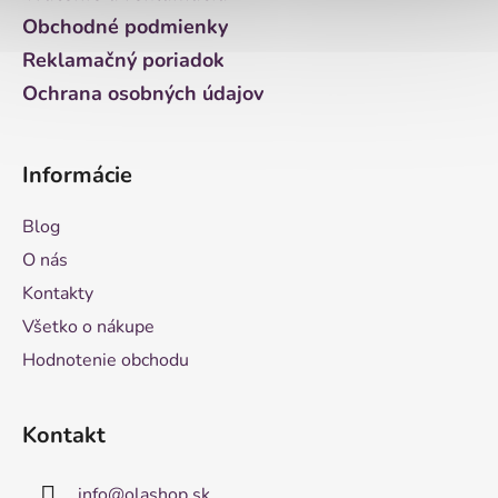
e
Obchodné podmienky
Reklamačný poriadok
Ochrana osobných údajov
Informácie
Blog
O nás
Kontakty
Všetko o nákupe
Hodnotenie obchodu
Kontakt
info
@
olashop.sk