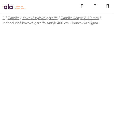
Prejsť
Hľadať
NÁKUP
na
KOŠÍK
obsah
Domov
/
Garniže
/
Kovové tyčové garniže
/
Garniže Antyk Ø 19 mm
/
Jednoduchá kovová garniža Antyk 400 cm - koncovka Sigma