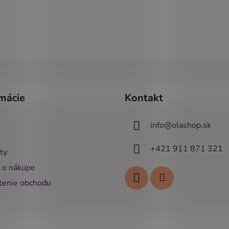
mácie
Kontakt
info
@
olashop.sk
+421 911 871 321
ty
 o nákupe
enie obchodu