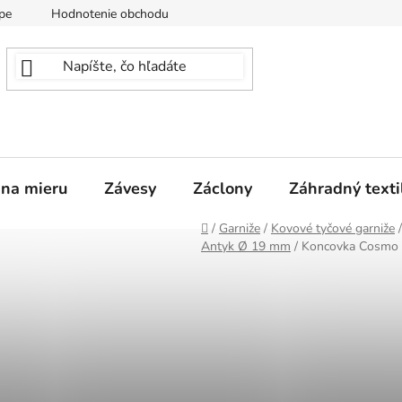
pe
Hodnotenie obchodu
 na mieru
Závesy
Záclony
Záhradný texti
Domov
/
Garniže
/
Kovové tyčové garniže
/
Antyk Ø 19 mm
/
Koncovka Cosmo a