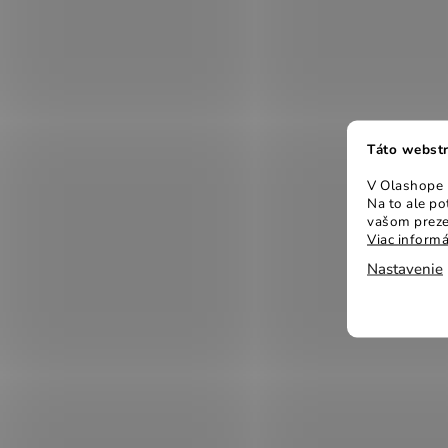
Táto webstr
V Olashope r
Na to ale p
vašom preze
Viac informá
Nastavenie