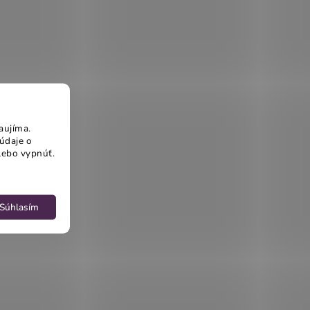
aujíma.
údaje o
lebo vypnúť.
Súhlasím