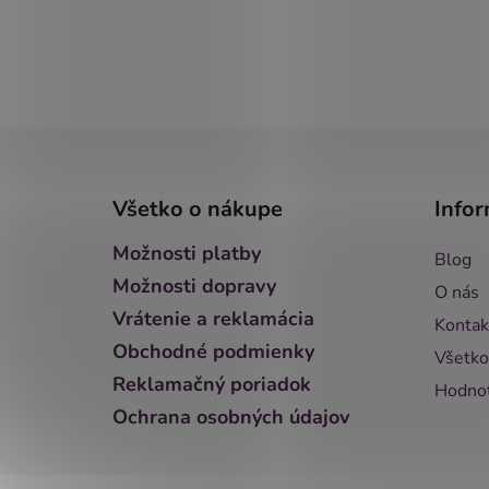
Z
á
Všetko o nákupe
Infor
p
ä
Možnosti platby
Blog
t
Možnosti dopravy
O nás
i
Vrátenie a reklamácia
Kontak
e
Obchodné podmienky
Všetko
Reklamačný poriadok
Hodnot
Ochrana osobných údajov