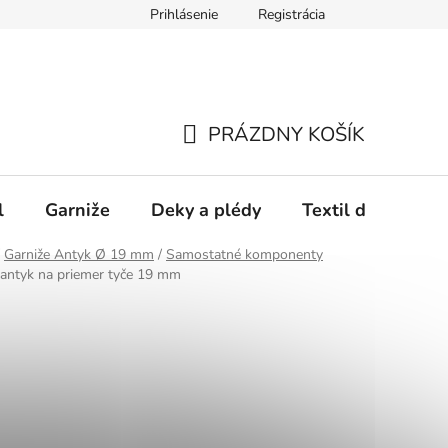
Prihlásenie
Registrácia
PRÁZDNY KOŠÍK
NÁKUPNÝ
KOŠÍK
l
Garniže
Deky a plédy
Textil do spálne
Garniže Antyk Ø 19 mm
/
Samostatné komponenty
ntyk na priemer tyče 19 mm