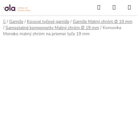
Prejsť
Hľadať
NÁKUP
na
KOŠÍK
obsah
Domov
/
Garniže
/
Kovové tyčové garniže
/
Garniže Matný chróm Ø 19 mm
/
Samostatné komponenty Matný chróm Ø 19 mm
/
Koncovka
Monako matný chróm na priemer tyče 19 mm