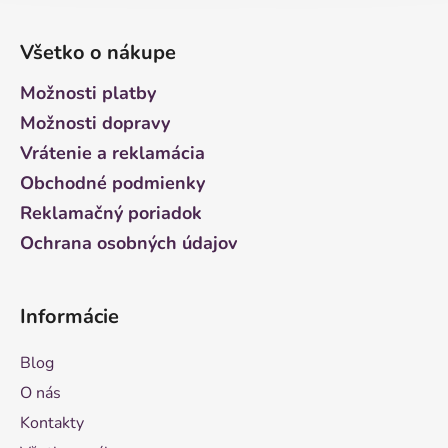
Z
á
Všetko o nákupe
p
ä
Možnosti platby
t
Možnosti dopravy
i
Vrátenie a reklamácia
e
Obchodné podmienky
Reklamačný poriadok
Ochrana osobných údajov
Informácie
Blog
O nás
Kontakty