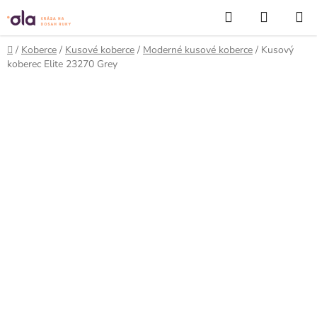
Prejsť
Hľadať
NÁKUP
na
KOŠÍK
obsah
Domov
/
Koberce
/
Kusové koberce
/
Moderné kusové koberce
/
Kusový
koberec Elite 23270 Grey