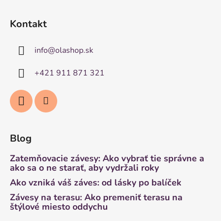
Kontakt
info
@
olashop.sk
+421 911 871 321
Blog
Zatemňovacie závesy: Ako vybrať tie správne a
ako sa o ne starať, aby vydržali roky
Ako vzniká váš záves: od lásky po balíček
Závesy na terasu: Ako premeniť terasu na
štýlové miesto oddychu