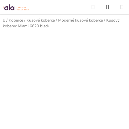
Prejsť
Hľadať
NÁKUP
na
KOŠÍK
obsah
Domov
/
Koberce
/
Kusové koberce
/
Moderné kusové koberce
/
Kusový
koberec Miami 6620 black