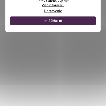
upraviť alebo vypnúť.
Viac informácií
Nastavenie
Súhlasím