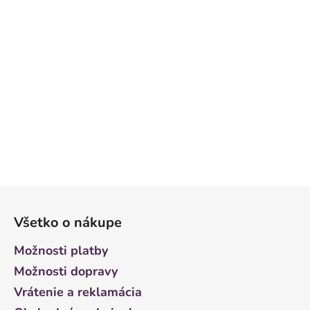
Z
á
Všetko o nákupe
p
ä
Možnosti platby
t
Možnosti dopravy
i
Vrátenie a reklamácia
e