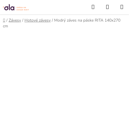
Prejsť
Hľadať
NÁKUP
na
KOŠÍK
obsah
Domov
/
Závesy
/
Hotové závesy
/
Modrý záves na páske RITA 140x270
cm