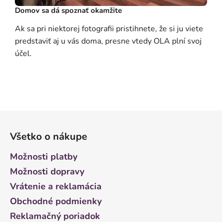
Domov sa dá spoznať okamžite
Ak sa pri niektorej fotografii pristihnete, že si ju viete
predstaviť aj u vás doma, presne vtedy OLA plní svoj
účel.
Z
á
Všetko o nákupe
p
ä
Možnosti platby
t
Možnosti dopravy
i
Vrátenie a reklamácia
e
Obchodné podmienky
Reklamačný poriadok