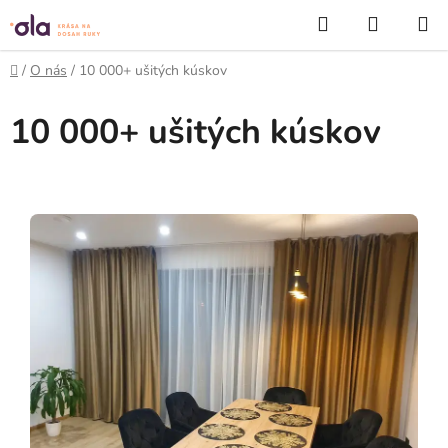
Prejsť
Hľadať
NÁKUP
na
KOŠÍK
obsah
Domov
/
O nás
/
10 000+ ušitých kúskov
10 000+ ušitých kúskov