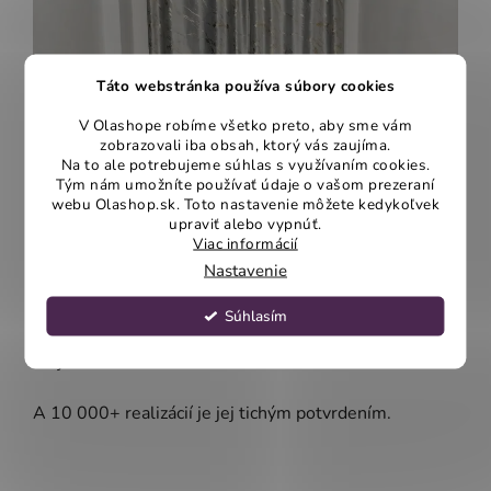
Táto webstránka používa súbory cookies
V Olashope robíme všetko preto, aby sme vám
zobrazovali iba obsah, ktorý vás zaujíma.
Na to ale potrebujeme súhlas s využívaním cookies.
Tým nám umožníte používať údaje o vašom prezeraní
webu Olashop.sk. Toto nastavenie môžete kedykoľvek
Sme radi, že môžeme byť súčasťou
upraviť alebo vypnúť.
Viac informácií
Veľmi nás teší každá vaša správa, fotka či recenzia. Nie
Nastavenie
preto, že potvrdzuje číslo.
Súhlasím
Ale preto, že ukazuje výsledok. OLA je značka, ktorá
stojí na dôvere.
A 10 000+ realizácií je jej tichým potvrdením.