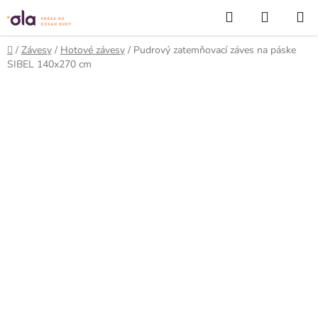
Prejsť
Hľadať
NÁKUP
na
KOŠÍK
obsah
Domov
/
Závesy
/
Hotové závesy
/
Pudrový zatemňovací záves na páske
SIBEL 140x270 cm