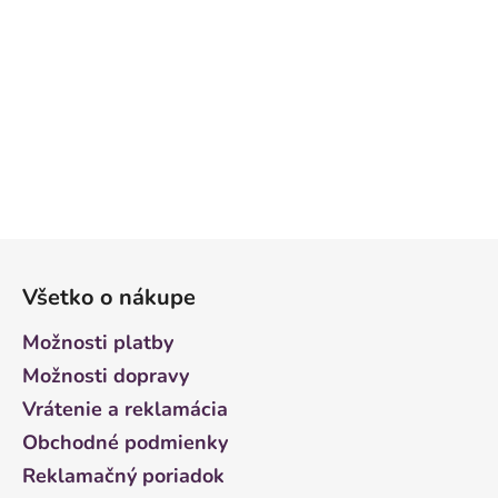
Z
á
Všetko o nákupe
p
ä
Možnosti platby
t
Možnosti dopravy
i
Vrátenie a reklamácia
e
Obchodné podmienky
Reklamačný poriadok