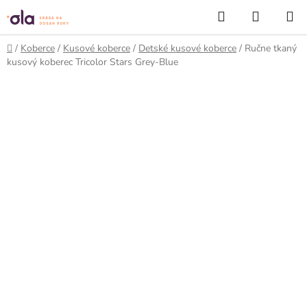
Prejsť
Hľadať
NÁKUP
na
KOŠÍK
obsah
Domov
/
Koberce
/
Kusové koberce
/
Detské kusové koberce
/
Ručne tkaný
kusový koberec Tricolor Stars Grey-Blue