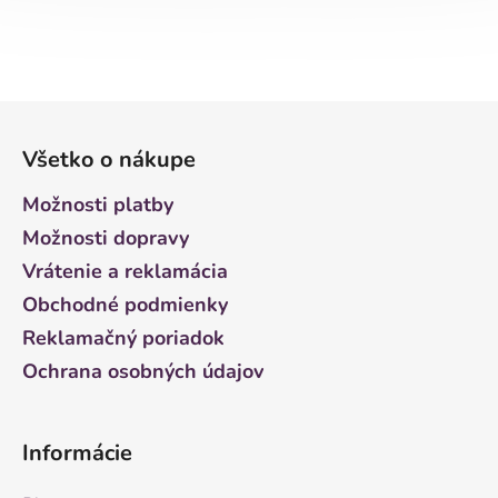
Z
á
Všetko o nákupe
p
ä
Možnosti platby
t
Možnosti dopravy
i
Vrátenie a reklamácia
e
Obchodné podmienky
Reklamačný poriadok
Ochrana osobných údajov
Informácie