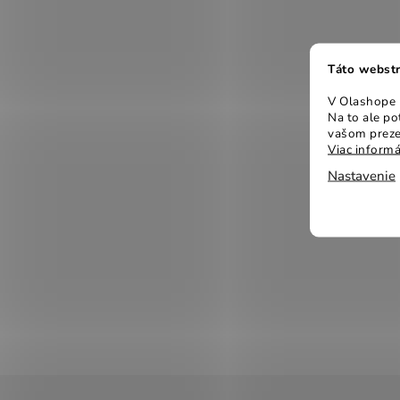
Táto webstr
V Olashope r
Na to ale p
vašom preze
Viac informá
Nastavenie