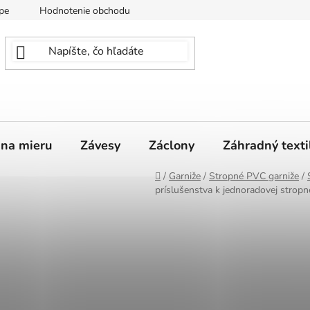
pe
Hodnotenie obchodu
 na mieru
Závesy
Záclony
Záhradný texti
Domov
/
Garniže
/
Stropné PVC garniže
/
príslušenstva k jednoradovej stropn