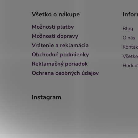
Z
á
Všetko o nákupe
Infor
p
ä
Možnosti platby
Blog
t
Možnosti dopravy
O nás
i
Vrátenie a reklamácia
Kontak
e
Obchodné podmienky
Všetko
Reklamačný poriadok
Hodnot
Ochrana osobných údajov
Instagram