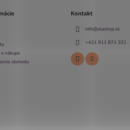
mácie
Kontakt
info
@
olashop.sk
+421 911 871 321
ty
 o nákupe
enie obchodu