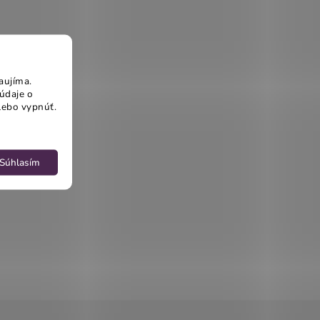
aujíma.
údaje o
lebo vypnúť.
Súhlasím