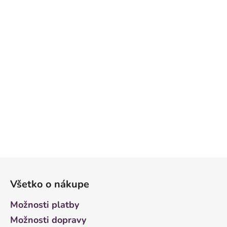
Z
á
Všetko o nákupe
p
ä
Možnosti platby
t
Možnosti dopravy