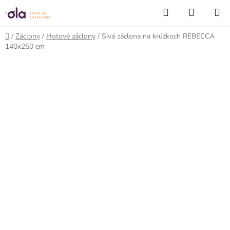
Prejsť
Hľadať
NÁKUP
na
KOŠÍK
obsah
Domov
/
Záclony
/
Hotové záclony
/
Sivá záclona na krúžkoch REBECCA
140x250 cm