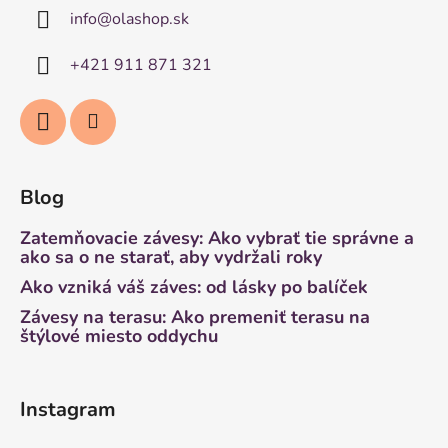
info
@
olashop.sk
+421 911 871 321
Blog
Zatemňovacie závesy: Ako vybrať tie správne a
ako sa o ne starať, aby vydržali roky
Ako vzniká váš záves: od lásky po balíček
Závesy na terasu: Ako premeniť terasu na
štýlové miesto oddychu
Instagram