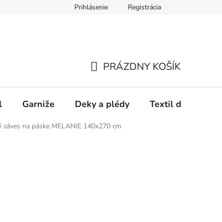
Prihlásenie
Registrácia
PRÁZDNY KOŠÍK
NÁKUPNÝ
KOŠÍK
l
Garniže
Deky a plédy
Textil do spálne
 záves na páske MELANIE 140x270 cm