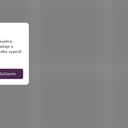
aujíma.
údaje o
lebo vypnúť.
Súhlasím