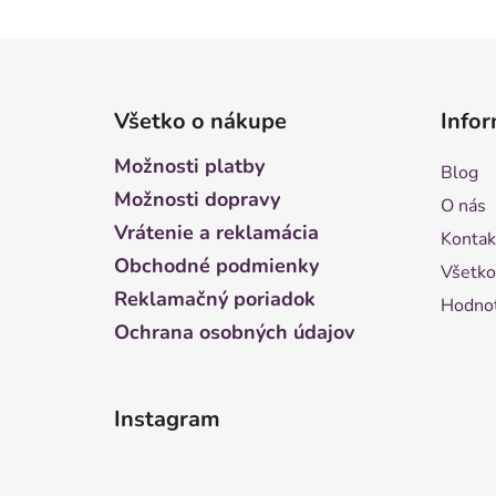
Z
á
Všetko o nákupe
Infor
p
ä
Možnosti platby
Blog
t
Možnosti dopravy
O nás
i
Vrátenie a reklamácia
Kontak
e
Obchodné podmienky
Všetko
Reklamačný poriadok
Hodnot
Ochrana osobných údajov
Instagram