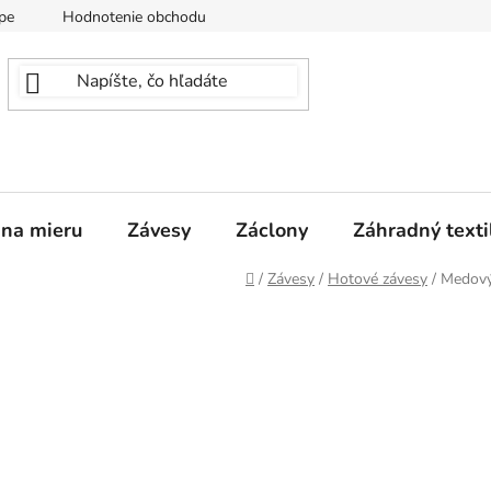
pe
Hodnotenie obchodu
 na mieru
Závesy
Záclony
Záhradný texti
Domov
/
Závesy
/
Hotové závesy
/
Medový