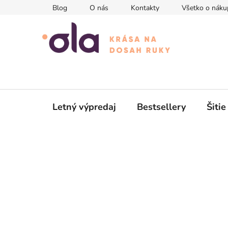
Prejsť
Blog
O nás
Kontakty
Všetko o náku
na
obsah
Letný výpredaj
Bestsellery
Šitie