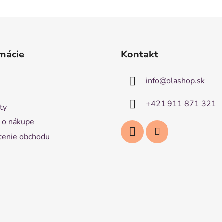
mácie
Kontakt
info
@
olashop.sk
+421 911 871 321
ty
 o nákupe
enie obchodu