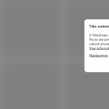
Táto webstr
V Olashope r
Na to ale p
vašom preze
Viac informá
Nastavenie