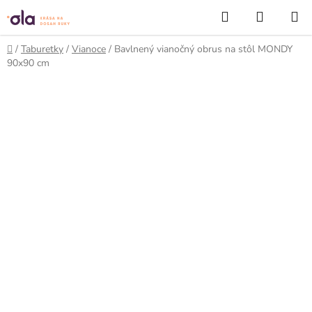
Prejsť
Hľadať
NÁKUP
na
KOŠÍK
obsah
Domov
/
Taburetky
/
Vianoce
/
Bavlnený vianočný obrus na stôl MONDY
90x90 cm