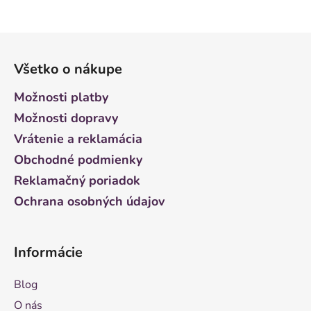
Z
á
Všetko o nákupe
p
ä
Možnosti platby
t
Možnosti dopravy
i
Vrátenie a reklamácia
e
Obchodné podmienky
Reklamačný poriadok
Ochrana osobných údajov
Informácie
Blog
O nás