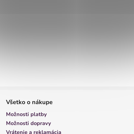
Z
á
Všetko o nákupe
p
ä
Možnosti platby
t
Možnosti dopravy
i
Vrátenie a reklamácia