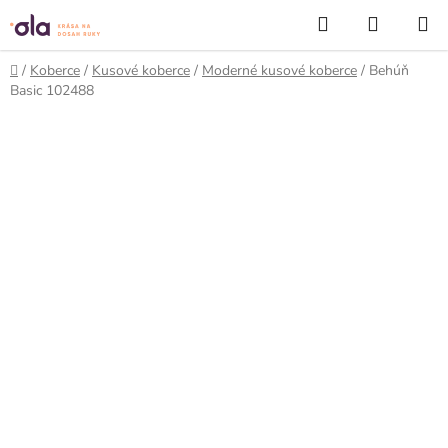
Prejsť
Hľadať
NÁKUP
na
KOŠÍK
obsah
Domov
/
Koberce
/
Kusové koberce
/
Moderné kusové koberce
/
Behúň
Basic 102488