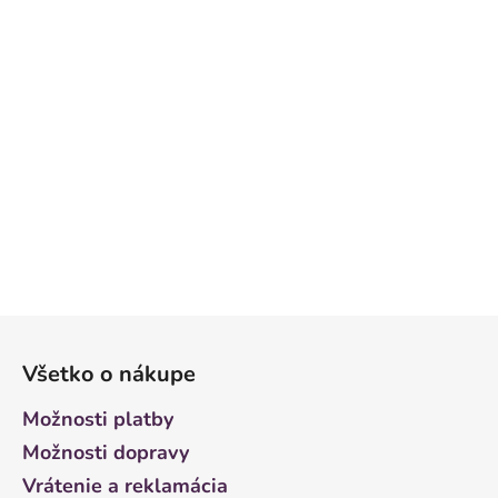
Z
á
Všetko o nákupe
p
ä
Možnosti platby
t
Možnosti dopravy
i
Vrátenie a reklamácia