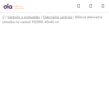
Prejsť
Hľadať
NÁKUP
na
KOŠÍK
obsah
Domov
/
Vankúše a podsedáky
/
Dekoračné vankúše
/
Béžová dekoračná
obliečka na vankúš PIERRE 40x40 cm