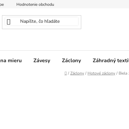
pe
Hodnotenie obchodu
 na mieru
Závesy
Záclony
Záhradný texti
Domov
/
Záclony
/
Hotové záclony
/
Biela