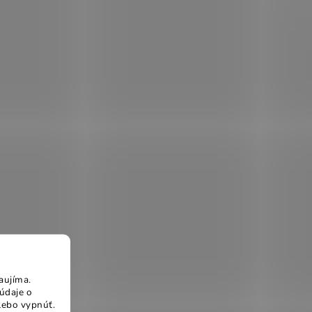
aujíma.
údaje o
lebo vypnúť.