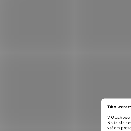
Táto webstr
V Olashope r
Na to ale p
vašom preze