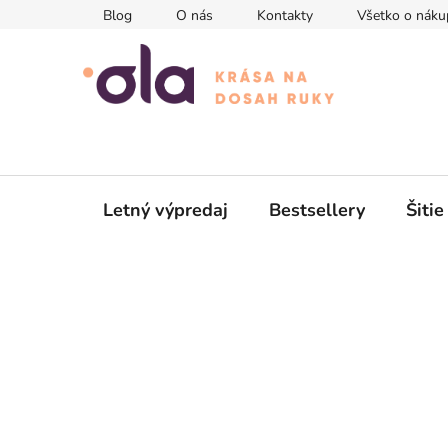
Prejsť
Blog
O nás
Kontakty
Všetko o náku
na
obsah
Letný výpredaj
Bestsellery
Šitie