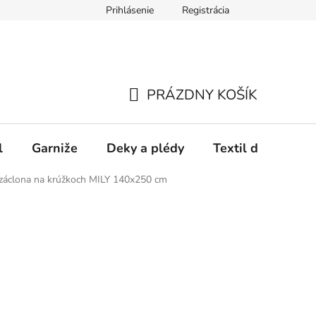
Prihlásenie
Registrácia
PRÁZDNY KOŠÍK
NÁKUPNÝ
KOŠÍK
l
Garniže
Deky a plédy
Textil do spálne
 záclona na krúžkoch MILY 140x250 cm