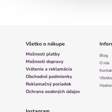
Z
á
Všetko o nákupe
Infor
p
ä
Možnosti platby
Blog
t
Možnosti dopravy
O nás
i
Vrátenie a reklamácia
Kontak
e
Obchodné podmienky
Všetko
Reklamačný poriadok
Hodnot
Ochrana osobných údajov
Instagram