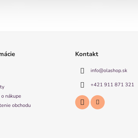
mácie
Kontakt
info
@
olashop.sk
+421 911 871 321
ty
 o nákupe
enie obchodu