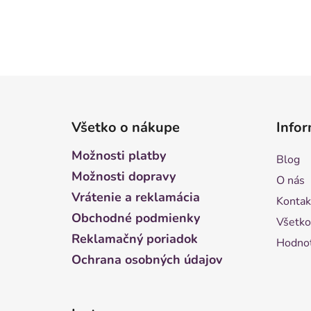
Z
á
Všetko o nákupe
Infor
p
ä
Možnosti platby
Blog
t
Možnosti dopravy
O nás
i
Vrátenie a reklamácia
Kontak
e
Obchodné podmienky
Všetko
Reklamačný poriadok
Hodnot
Ochrana osobných údajov