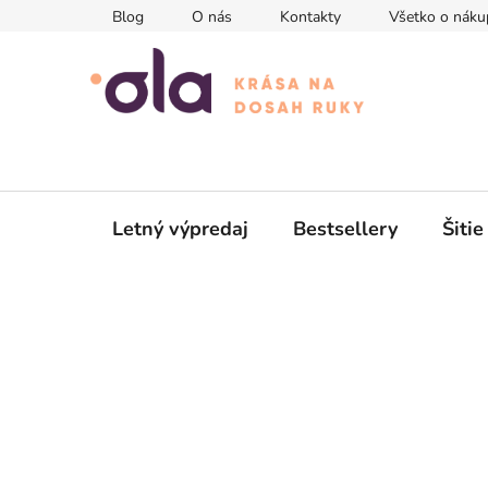
Prejsť
Blog
O nás
Kontakty
Všetko o náku
na
obsah
Letný výpredaj
Bestsellery
Šitie