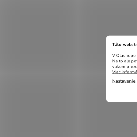
Táto webstr
V Olashope r
Na to ale p
vašom preze
Viac informá
Nastavenie