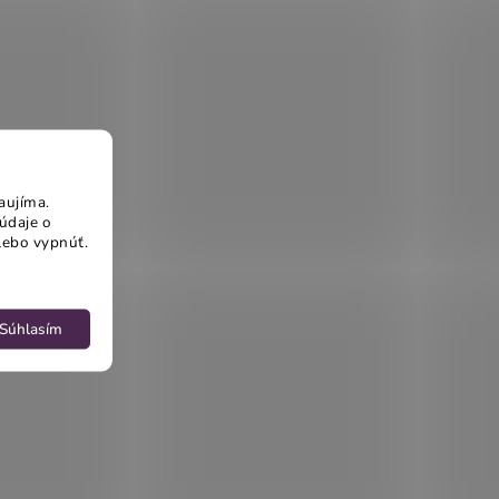
aujíma.
údaje o
lebo vypnúť.
Súhlasím