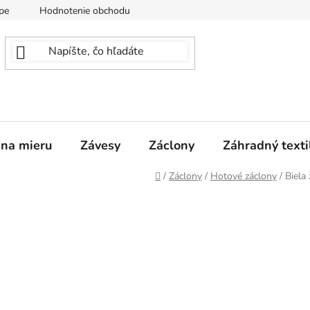
pe
Hodnotenie obchodu
 na mieru
Závesy
Záclony
Záhradný texti
Domov
/
Záclony
/
Hotové záclony
/
Biela