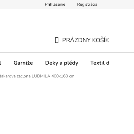
Prihlásenie
Registrácia
PRÁZDNY KOŠÍK
NÁKUPNÝ
KOŠÍK
l
Garniže
Deky a plédy
Textil do spálne
 žakarová záclona LUDMILA 400x160 cm