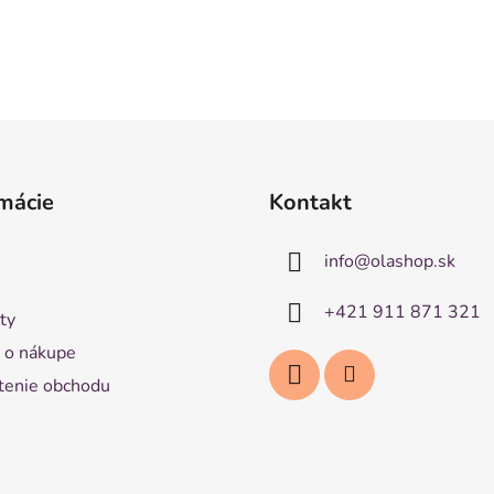
mácie
Kontakt
info
@
olashop.sk
+421 911 871 321
ty
 o nákupe
enie obchodu