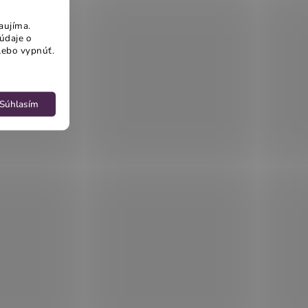
aujíma.
údaje o
lebo vypnúť.
Súhlasím