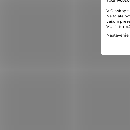
Táto webstr
V Olashope r
Na to ale p
vašom preze
Viac informá
Nastavenie