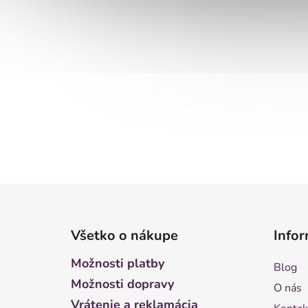
Z
á
Všetko o nákupe
Infor
p
ä
Možnosti platby
Blog
t
Možnosti dopravy
O nás
i
Vrátenie a reklamácia