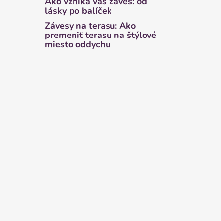
Ako vzniká váš záves: od
lásky po balíček
Závesy na terasu: Ako
premeniť terasu na štýlové
miesto oddychu