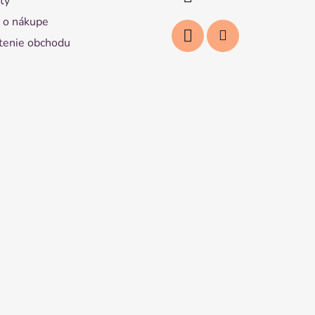
ty
 o nákupe
enie obchodu