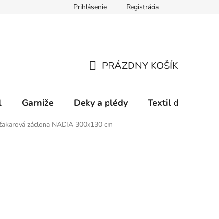
Prihlásenie
Registrácia
PRÁZDNY KOŠÍK
NÁKUPNÝ
KOŠÍK
l
Garniže
Deky a plédy
Textil do spálne
 žakarová záclona NADIA 300x130 cm