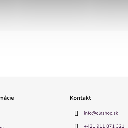
mácie
Kontakt
info
@
olashop.sk
+421 911 871 321