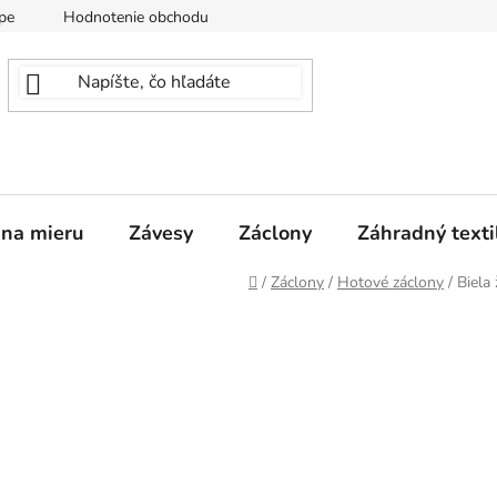
pe
Hodnotenie obchodu
 na mieru
Závesy
Záclony
Záhradný texti
Domov
/
Záclony
/
Hotové záclony
/
Biela