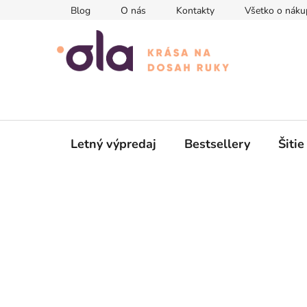
Prejsť
Blog
O nás
Kontakty
Všetko o náku
na
obsah
Letný výpredaj
Bestsellery
Šitie