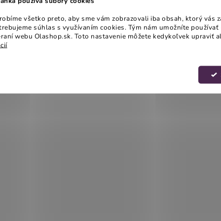
ánka používa súbory cookies
obíme všetko preto, aby sme vám zobrazovali iba obsah, ktorý vás z
otrebujeme súhlas s využívaním cookies. Tým nám umožníte používať 
raní webu Olashop.sk. Toto nastavenie môžete kedykoľvek upraviť a
cií