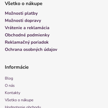
á
Všetko o nákupe
p
ä
Možnosti platby
t
Možnosti dopravy
i
Vrátenie a reklamácia
e
Obchodné podmienky
Reklamačný poriadok
Ochrana osobných údajov
Informácie
Blog
O nás
Kontakty
Všetko o nákupe
Hodnotenie obchodu