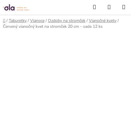
Prejsť
Hľadať
NÁKUP
na
KOŠÍK
obsah
Domov
/
Taburetky
/
Vianoce
/
Ozdoby na stromček
/
Vianočné kvety
/
Červený vianočný kvet na stromček 20 cm - sada 12 ks