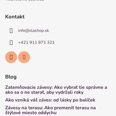
Kontakt
info
@
olashop.sk
+421 911 871 321
Blog
Zatemňovacie závesy: Ako vybrať tie správne a
ako sa o ne starať, aby vydržali roky
Ako vzniká váš záves: od lásky po balíček
Závesy na terasu: Ako premeniť terasu na
štýlové miesto oddychu