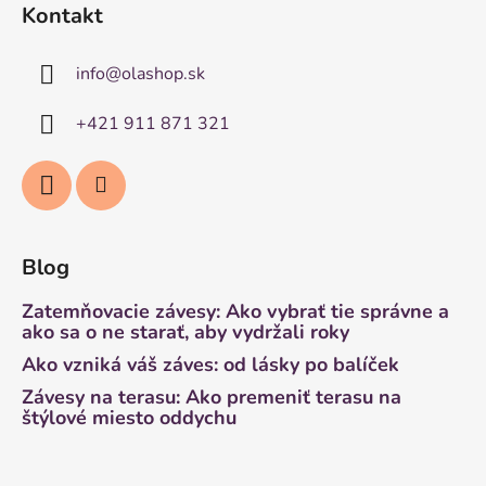
Kontakt
info
@
olashop.sk
+421 911 871 321
Blog
Zatemňovacie závesy: Ako vybrať tie správne a
ako sa o ne starať, aby vydržali roky
Ako vzniká váš záves: od lásky po balíček
Závesy na terasu: Ako premeniť terasu na
štýlové miesto oddychu