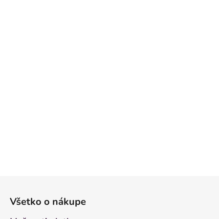
Z
á
Všetko o nákupe
p