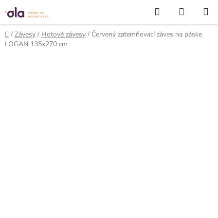
Prejsť
Hľadať
NÁKUP
na
KOŠÍK
obsah
Domov
/
Závesy
/
Hotové závesy
/
Červený zatemňovací záves na páske
LOGAN 135x270 cm