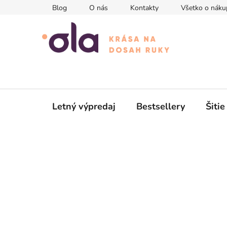
Prejsť
Blog
O nás
Kontakty
Všetko o náku
na
obsah
Letný výpredaj
Bestsellery
Šitie