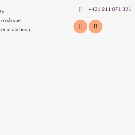
+421 911 871 321
ty
 o nákupe
enie obchodu