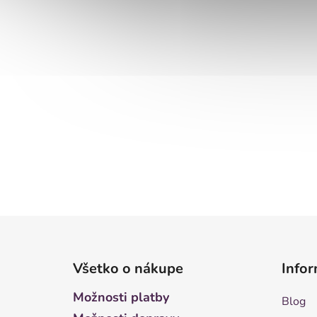
Z
á
Všetko o nákupe
Infor
p
ä
Možnosti platby
Blog
t