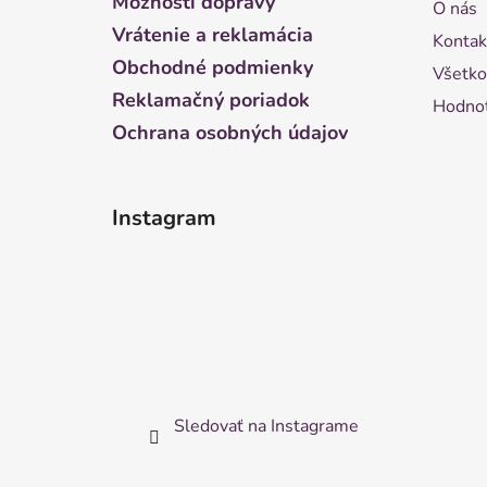
Možnosti dopravy
O nás
i
Vrátenie a reklamácia
Kontak
e
Obchodné podmienky
Všetko
Reklamačný poriadok
Hodnot
Ochrana osobných údajov
Instagram
Sledovať na Instagrame