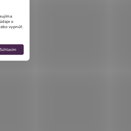
aujíma.
údaje o
lebo vypnúť.
Súhlasím