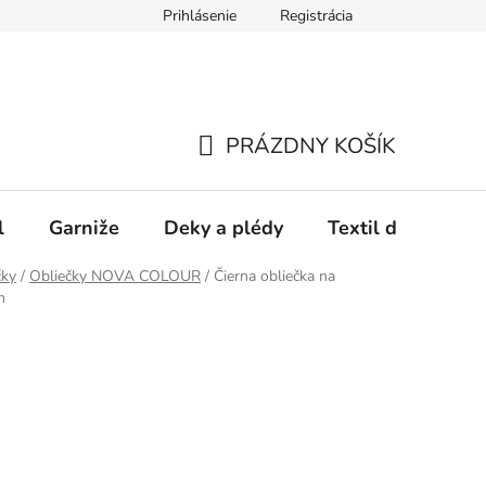
Prihlásenie
Registrácia
PRÁZDNY KOŠÍK
NÁKUPNÝ
KOŠÍK
l
Garniže
Deky a plédy
Textil do spálne
čky
/
Obliečky NOVA COLOUR
/
Čierna obliečka na
m