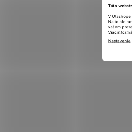
Táto webstr
V Olashope r
Na to ale p
vašom preze
Viac informá
Nastavenie