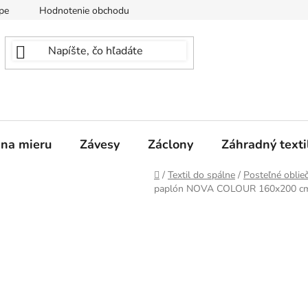
pe
Hodnotenie obchodu
 na mieru
Závesy
Záclony
Záhradný texti
Domov
/
Textil do spálne
/
Posteľné oblie
paplón NOVA COLOUR 160x200 c