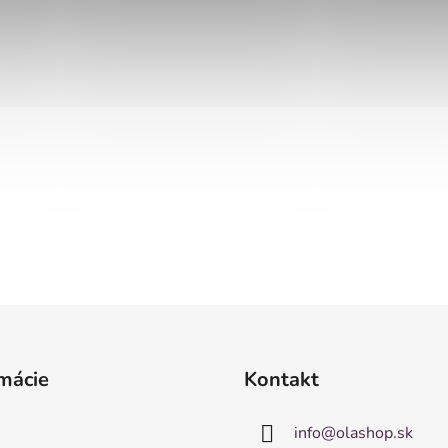
mácie
Kontakt
info
@
olashop.sk