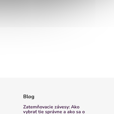
Blog
Zatemňovacie závesy: Ako
vybrať tie správne a ako sa o