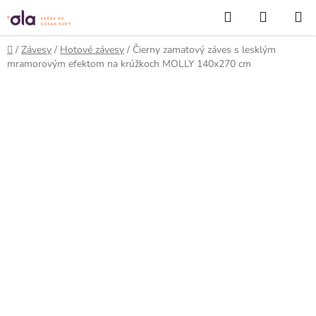
Prejsť
Hľadať
NÁKUP
na
KOŠÍK
obsah
Domov
/
Závesy
/
Hotové závesy
/
Čierny zamatový záves s lesklým
mramorovým efektom na krúžkoch MOLLY 140x270 cm