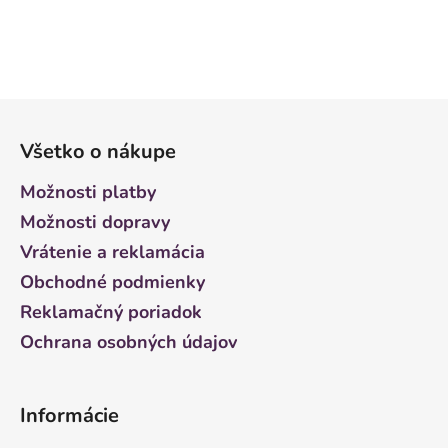
Z
á
Všetko o nákupe
p
ä
Možnosti platby
t
Možnosti dopravy
i
Vrátenie a reklamácia
e
Obchodné podmienky
Reklamačný poriadok
Ochrana osobných údajov
Informácie