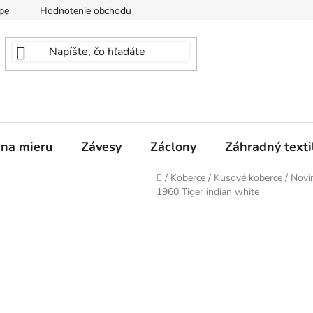
pe
Hodnotenie obchodu
 na mieru
Závesy
Záclony
Záhradný texti
Domov
/
Koberce
/
Kusové koberce
/
Novi
1960 Tiger indian white