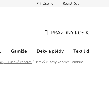
Prihlásenie
Registrácia
PRÁZDNY KOŠÍK
NÁKUPNÝ
KOŠÍK
l
Garniže
Deky a plédy
Textil do spálne
nky - Kusové koberce
/
Detský kusový koberec Bambino