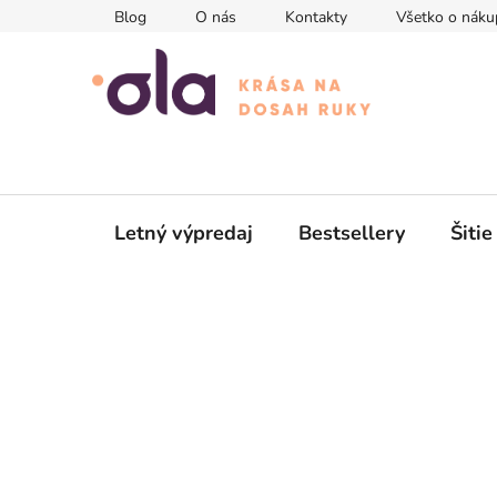
Prejsť
Blog
O nás
Kontakty
Všetko o náku
na
obsah
Letný výpredaj
Bestsellery
Šitie