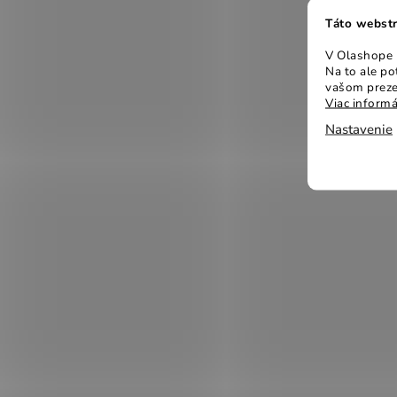
Táto webstr
V Olashope r
Na to ale p
vašom preze
Viac informá
Nastavenie