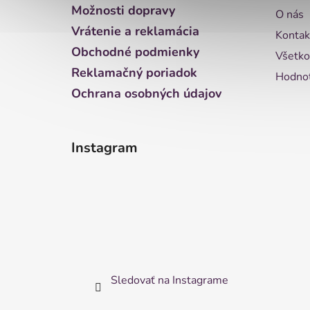
t
Možnosti dopravy
O nás
i
Vrátenie a reklamácia
Kontak
e
Obchodné podmienky
Všetko
Reklamačný poriadok
Hodnot
Ochrana osobných údajov
Instagram
Sledovať na Instagrame