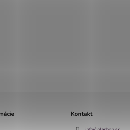
mácie
Kontakt
info
@
olashop.sk