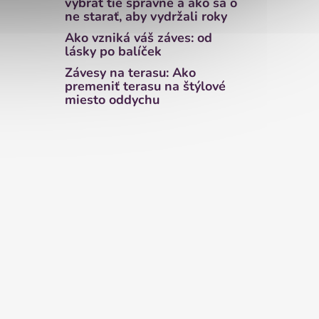
vybrať tie správne a ako sa o
ne starať, aby vydržali roky
Ako vzniká váš záves: od
lásky po balíček
Závesy na terasu: Ako
premeniť terasu na štýlové
miesto oddychu