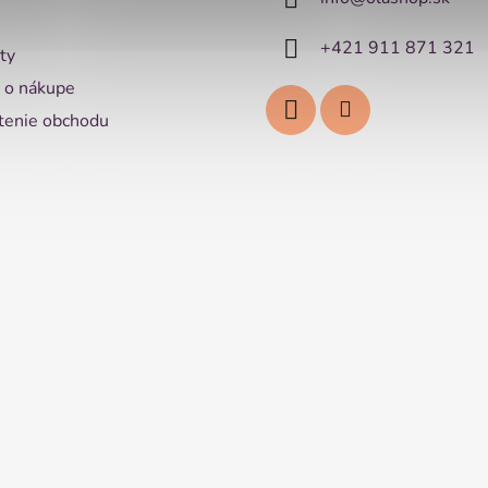
+421 911 871 321
ty
 o nákupe
enie obchodu