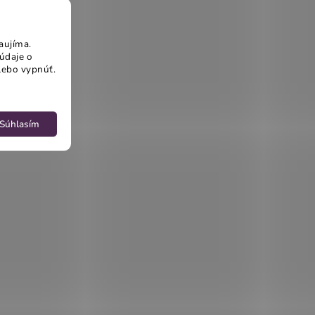
aujíma.
údaje o
lebo vypnúť.
Súhlasím