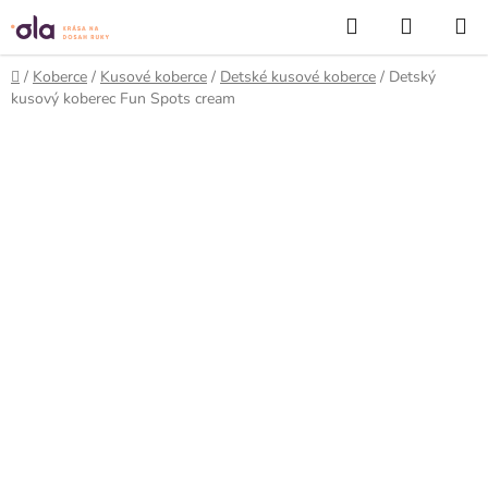
Prejsť
Hľadať
NÁKUP
na
KOŠÍK
obsah
Domov
/
Koberce
/
Kusové koberce
/
Detské kusové koberce
/
Detský
kusový koberec Fun Spots cream