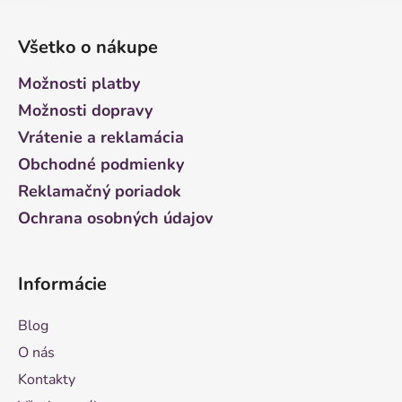
Z
á
Všetko o nákupe
p
ä
Možnosti platby
t
Možnosti dopravy
i
Vrátenie a reklamácia
e
Obchodné podmienky
Reklamačný poriadok
Ochrana osobných údajov
Informácie
Blog
O nás
Kontakty