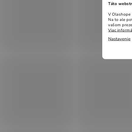
Táto webstr
V Olashope r
Na to ale p
vašom preze
Viac informá
Nastavenie