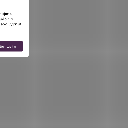
aujíma.
údaje o
lebo vypnúť.
Súhlasím