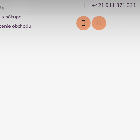
+421 911 871 321
ty
 o nákupe
enie obchodu