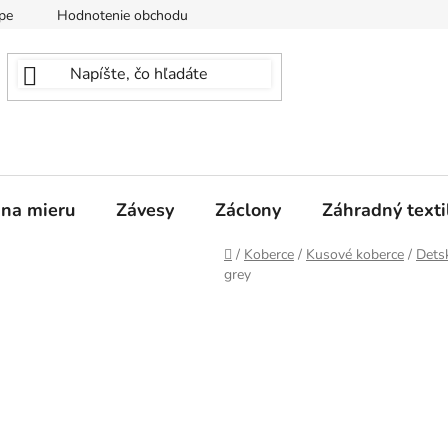
pe
Hodnotenie obchodu
 na mieru
Závesy
Záclony
Záhradný texti
Domov
/
Koberce
/
Kusové koberce
/
Dets
grey