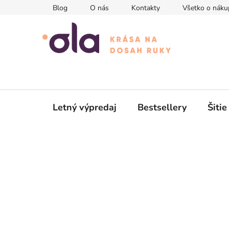
Prejsť
Blog
O nás
Kontakty
Všetko o náku
na
obsah
Letný výpredaj
Bestsellery
Šitie