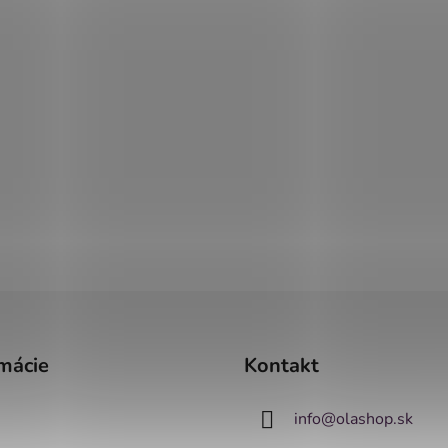
mácie
Kontakt
info
@
olashop.sk