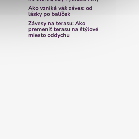
Ako vzniká váš záves: od
lásky po balíček
Závesy na terasu: Ako
premeniť terasu na štýlové
miesto oddychu