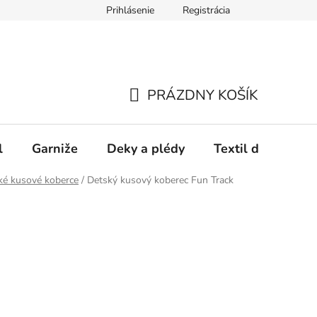
Prihlásenie
Registrácia
PRÁZDNY KOŠÍK
NÁKUPNÝ
KOŠÍK
l
Garniže
Deky a plédy
Textil do spálne
ké kusové koberce
/
Detský kusový koberec Fun Track