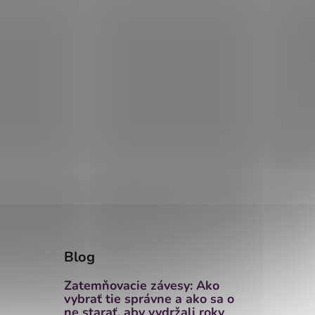
Blog
Zatemňovacie závesy: Ako
vybrať tie správne a ako sa o
ne starať, aby vydržali roky