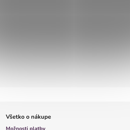
Z
á
Všetko o nákupe
p
ä
Možnosti platby