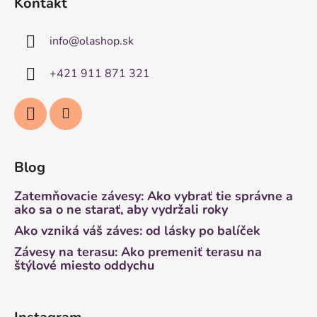
Kontakt
info
@
olashop.sk
+421 911 871 321
Blog
Zatemňovacie závesy: Ako vybrať tie správne a
ako sa o ne starať, aby vydržali roky
Ako vzniká váš záves: od lásky po balíček
Závesy na terasu: Ako premeniť terasu na
štýlové miesto oddychu