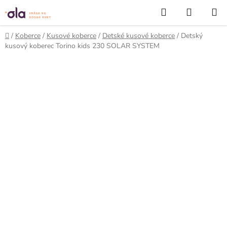
Prejsť
Hľadať
NÁKUP
na
KOŠÍK
obsah
Domov
/
Koberce
/
Kusové koberce
/
Detské kusové koberce
/
Detský
kusový koberec Torino kids 230 SOLAR SYSTEM