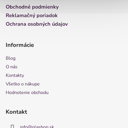
e
Obchodné podmienky
Reklamačný poriadok
Ochrana osobných údajov
Informácie
Blog
O nás
Kontakty
Všetko o nákupe
Hodnotenie obchodu
Kontakt
info
@
olashop.sk