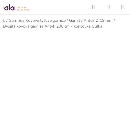
Prejsť
Hľadať
NÁKUP
na
KOŠÍK
obsah
Domov
/
Garniže
/
Kovové tyčové garniže
/
Garniže Antyk Ø 19 mm
/
Dvojitá kovová garniža Antyk 200 cm - koncovka Guľka