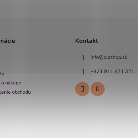
mácie
Kontakt
info
@
olashop.sk
+421 911 871 321
ty
 o nákupe
enie obchodu