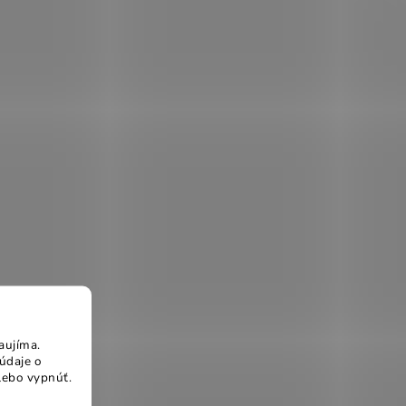
aujíma.
údaje o
lebo vypnúť.