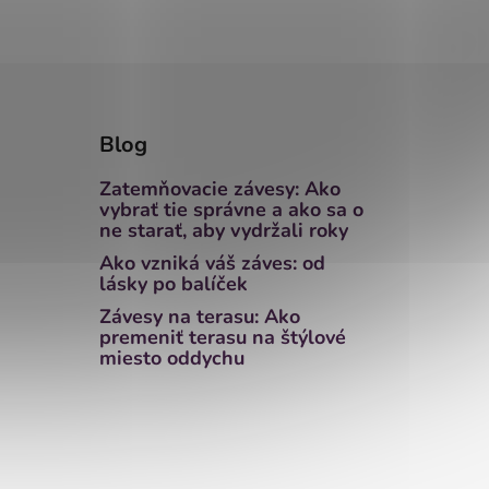
Blog
Zatemňovacie závesy: Ako
vybrať tie správne a ako sa o
ne starať, aby vydržali roky
Ako vzniká váš záves: od
lásky po balíček
Závesy na terasu: Ako
premeniť terasu na štýlové
miesto oddychu