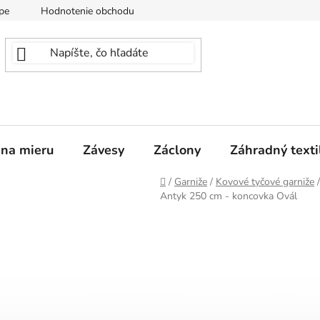
pe
Hodnotenie obchodu
 na mieru
Závesy
Záclony
Záhradný texti
Domov
/
Garniže
/
Kovové tyčové garniže
/
Antyk 250 cm - koncovka Ovál