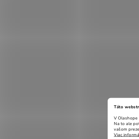
Táto webstr
V Olashope r
Na to ale p
vašom preze
Viac informá