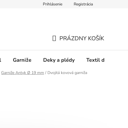
Prihlásenie
Registrácia
PRÁZDNY KOŠÍK
NÁKUPNÝ
KOŠÍK
l
Garniže
Deky a plédy
Textil do spálne
Garniže Antyk Ø 19 mm
/
Dvojitá kovová garniža