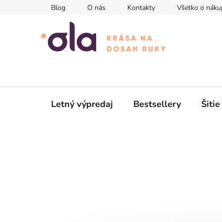
Prejsť
Blog
O nás
Kontakty
Všetko o náku
na
obsah
Letný výpredaj
Bestsellery
Šitie