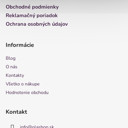
e
Obchodné podmienky
Reklamačný poriadok
Ochrana osobných údajov
Informácie
Blog
O nás
Kontakty
Všetko o nákupe
Hodnotenie obchodu
Kontakt
info
@
olashop.sk