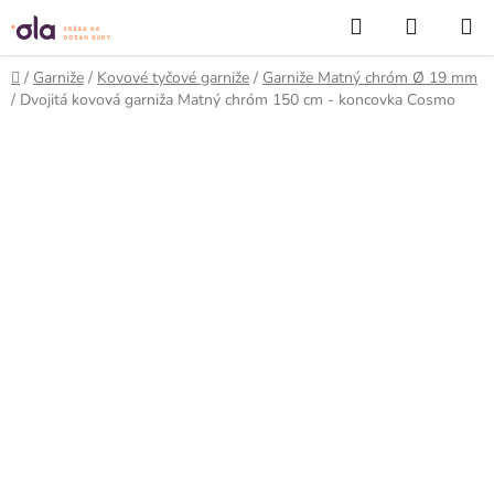
Prejsť
Hľadať
NÁKUP
na
KOŠÍK
obsah
Domov
/
Garniže
/
Kovové tyčové garniže
/
Garniže Matný chróm Ø 19 mm
/
Dvojitá kovová garniža Matný chróm 150 cm - koncovka Cosmo