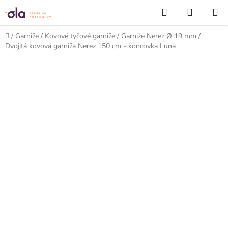
Prejsť
Hľadať
NÁKUP
na
KOŠÍK
obsah
Domov
/
Garniže
/
Kovové tyčové garniže
/
Garniže Nerez Ø 19 mm
/
Dvojitá kovová garniža Nerez 150 cm - koncovka Luna