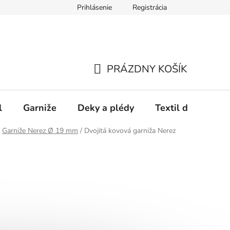
Prihlásenie
Registrácia
PRÁZDNY KOŠÍK
NÁKUPNÝ
KOŠÍK
l
Garniže
Deky a plédy
Textil do spálne
Garniže Nerez Ø 19 mm
/
Dvojitá kovová garniža Nerez