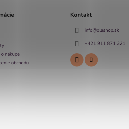
mácie
Kontakt
info
@
olashop.sk
+421 911 871 321
ty
 o nákupe
enie obchodu