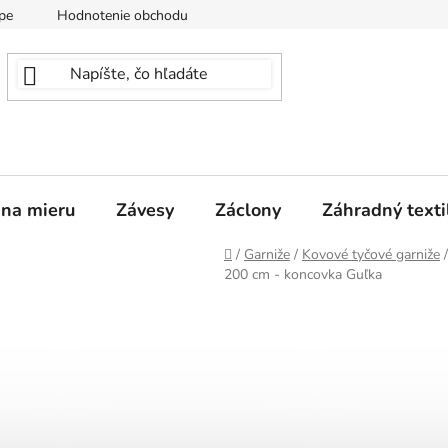
pe
Hodnotenie obchodu
 na mieru
Závesy
Záclony
Záhradný texti
Domov
/
Garniže
/
Kovové tyčové garniže
/
200 cm - koncovka Guľka