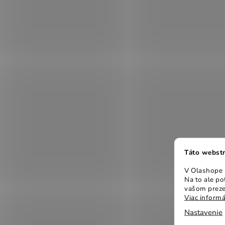
Táto webstr
V Olashope r
Na to ale p
vašom preze
Viac informá
Nastavenie