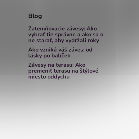
Blog
Zatemňovacie závesy: Ako
vybrať tie správne a ako sa o
ne starať, aby vydržali roky
Ako vzniká váš záves: od
lásky po balíček
Závesy na terasu: Ako
premeniť terasu na štýlové
miesto oddychu