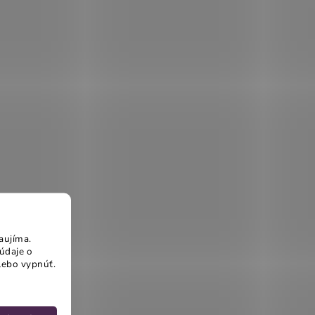
aujíma.
údaje o
lebo vypnúť.