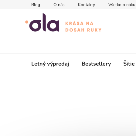
Prejsť
Blog
O nás
Kontakty
Všetko o náku
na
obsah
Letný výpredaj
Bestsellery
Šitie