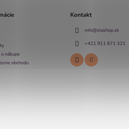
mácie
Kontakt
info
@
olashop.sk
+421 911 871 321
ty
 o nákupe
enie obchodu