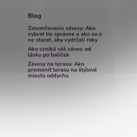
Blog
Zatemňovacie závesy: Ako
vybrať tie správne a ako sa o
ne starať, aby vydržali roky
Ako vzniká váš záves: od
lásky po balíček
Závesy na terasu: Ako
premeniť terasu na štýlové
miesto oddychu