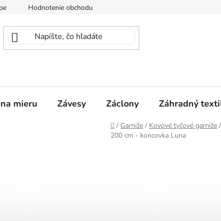
pe
Hodnotenie obchodu
 na mieru
Závesy
Záclony
Záhradný texti
Domov
/
Garniže
/
Kovové tyčové garniže
/
200 cm - koncovka Luna