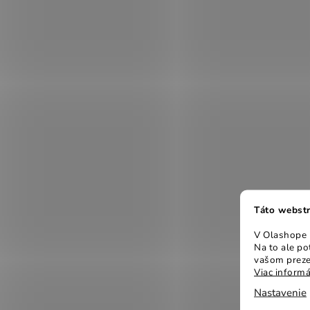
Táto webstr
V Olashope r
Na to ale p
vašom preze
Viac informá
Nastavenie