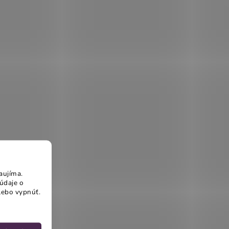
aujíma.
údaje o
lebo vypnúť.