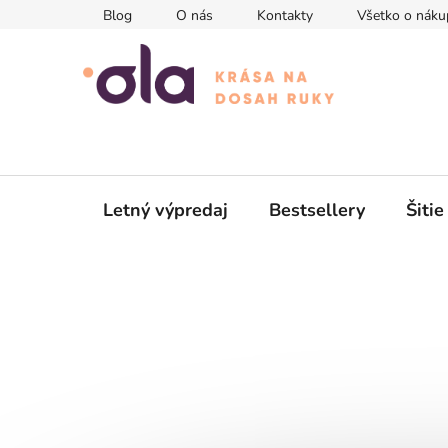
Prejsť
Blog
O nás
Kontakty
Všetko o náku
na
obsah
Letný výpredaj
Bestsellery
Šitie