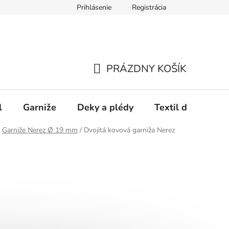
Prihlásenie
Registrácia
PRÁZDNY KOŠÍK
NÁKUPNÝ
KOŠÍK
l
Garniže
Deky a plédy
Textil do spálne
Garniže Nerez Ø 19 mm
/
Dvojitá kovová garniža Nerez