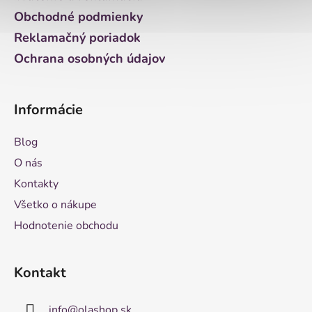
e
Obchodné podmienky
Reklamačný poriadok
Ochrana osobných údajov
Informácie
Blog
O nás
Kontakty
Všetko o nákupe
Hodnotenie obchodu
Kontakt
info
@
olashop.sk