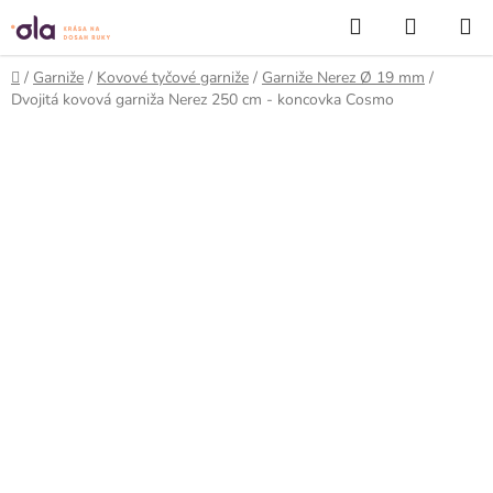
Prejsť
Hľadať
NÁKUP
na
KOŠÍK
obsah
Domov
/
Garniže
/
Kovové tyčové garniže
/
Garniže Nerez Ø 19 mm
/
Dvojitá kovová garniža Nerez 250 cm - koncovka Cosmo